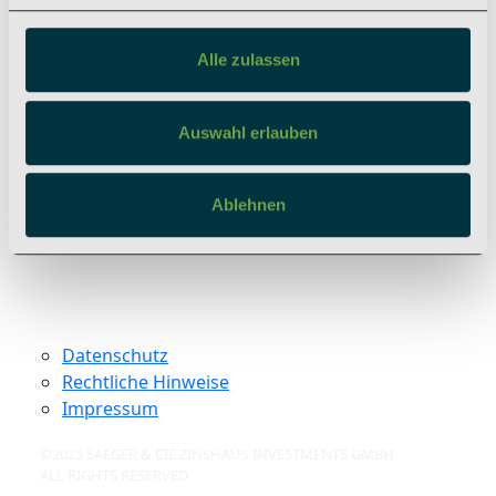
berlin@saeger-cie.com
Alle zulassen
Soziale Netzwerke
Instagram
Auswahl erlauben
LinkedIn
Ablehnen
Datenschutz
Rechtliche Hinweise
Impressum
©2025 SAEGER & CIE ZINSHAUS INVESTMENTS GMBH
ALL RIGHTS RESERVED