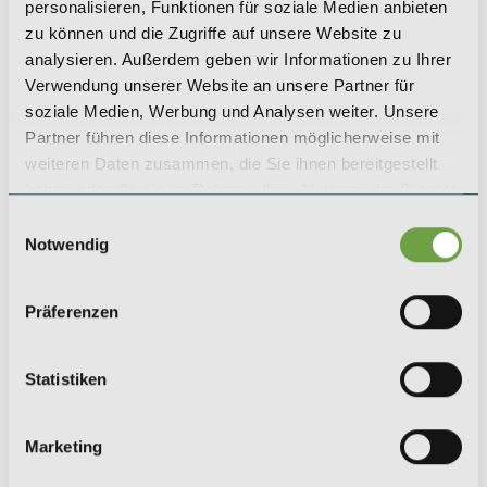
+49 (0) 221 / 984 310 - 0
personalisieren, Funktionen für soziale Medien anbieten
koeln@saeger-cie.com
zu können und die Zugriffe auf unsere Website zu
analysieren. Außerdem geben wir Informationen zu Ihrer
Verwendung unserer Website an unsere Partner für
LEIPZIG
soziale Medien, Werbung und Analysen weiter. Unsere
SAEGER & CIE.
Partner führen diese Informationen möglicherweise mit
Zinshaus Investments GmbH
weiteren Daten zusammen, die Sie ihnen bereitgestellt
Karl-Rothe-Straße 13
haben oder die sie im Rahmen Ihrer Nutzung der Dienste
04105 Leipzig
gesammelt haben.
Einwilligungsauswahl
+49 (0) 341 / 561 530 - 0
Notwendig
leipzig@saeger-cie.com
Präferenzen
BERLIN
SAEGER & CIE.
Statistiken
Zinshaus Investments GmbH
Kurfürstendamm 35
10719 Berlin
Marketing
+49 (0) 30 / 5199 954 - 0