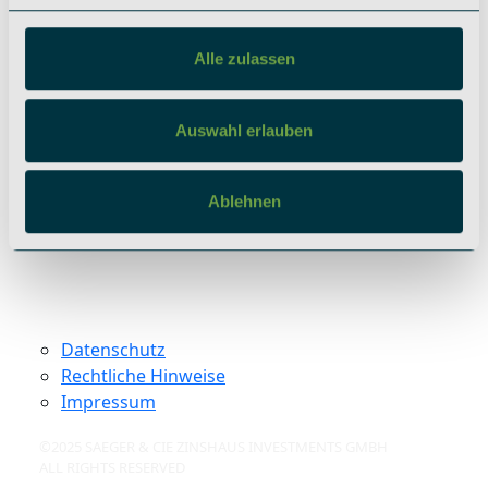
berlin@saeger-cie.com
Alle zulassen
Soziale Netzwerke
Instagram
Auswahl erlauben
LinkedIn
Ablehnen
Datenschutz
Rechtliche Hinweise
Impressum
©2025 SAEGER & CIE ZINSHAUS INVESTMENTS GMBH
ALL RIGHTS RESERVED