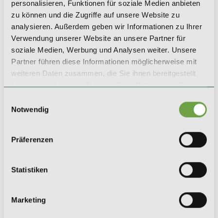
+49 (0) 221 / 984 310 - 0
personalisieren, Funktionen für soziale Medien anbieten
koeln@saeger-cie.com
zu können und die Zugriffe auf unsere Website zu
analysieren. Außerdem geben wir Informationen zu Ihrer
Verwendung unserer Website an unsere Partner für
LEIPZIG
soziale Medien, Werbung und Analysen weiter. Unsere
SAEGER & CIE.
Partner führen diese Informationen möglicherweise mit
Zinshaus Investments GmbH
weiteren Daten zusammen, die Sie ihnen bereitgestellt
Karl-Rothe-Straße 13
haben oder die sie im Rahmen Ihrer Nutzung der Dienste
04105 Leipzig
gesammelt haben.
Einwilligungsauswahl
+49 (0) 341 / 561 530 - 0
Notwendig
leipzig@saeger-cie.com
Präferenzen
BERLIN
SAEGER & CIE.
Statistiken
Zinshaus Investments GmbH
Kurfürstendamm 35
10719 Berlin
Marketing
+49 (0) 30 / 5199 954 - 0