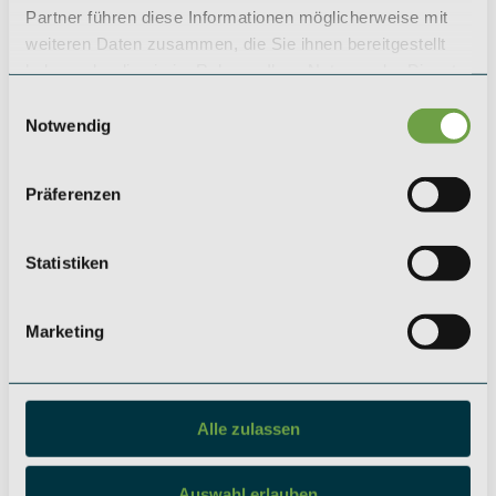
KÖLN
LEIPZIG
Partner führen diese Informationen möglicherweise mit
SAEGER & CIE.
SAEGER & CIE.
weiteren Daten zusammen, die Sie ihnen bereitgestellt
Zinshaus Investments GmbH
Zinshaus Investments GmbH
haben oder die sie im Rahmen Ihrer Nutzung der Dienste
Mevissenstraße 1
Karl-Rothe-Straße 13
gesammelt haben.
50668 Köln
04105 Leipzig
Einwilligungsauswahl
Notwendig
+49 (0) 221 / 984 310 - 0
+49 (0) 341 / 561 530 - 0
koeln@saeger-cie.com
leipzig@saeger-cie.com
Präferenzen
BERLIN
Soziale Netzwerke
Statistiken
SAEGER & CIE.
Instagram
Zinshaus Investments GmbH
LinkedIn
Kurfürstendamm 35
10719 Berlin
Marketing
+49 (0) 30 / 5199 954 - 0
berlin@saeger-cie.com
Alle zulassen
Auswahl erlauben