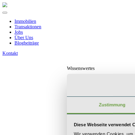
Immobilien
Transaktionen
Jobs
Über Uns
Blogbeiträge
Kontakt
Wissenswertes
Was ist ein Zins
Zustimmung
Unsere Geschich
Diese Webseite verwendet 
Team
Wir verwenden Cookies, um I