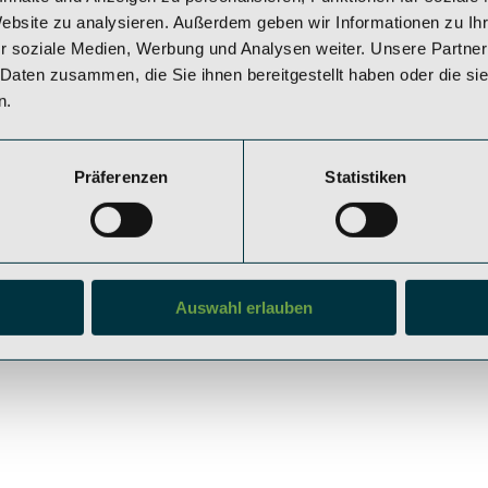
Website zu analysieren. Außerdem geben wir Informationen zu I
r soziale Medien, Werbung und Analysen weiter. Unsere Partner
Datenschutz
 Daten zusammen, die Sie ihnen bereitgestellt haben oder die s
©2025 SAEGER & C
Rechtliche Hinweise
n.
ALL RIGHTS RESER
Impressum
Präferenzen
Statistiken
Auswahl erlauben