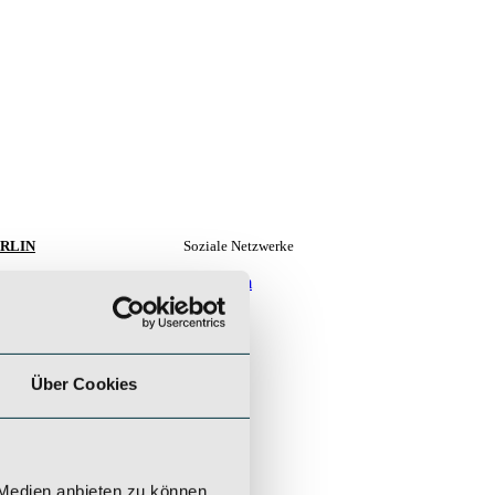
RLIN
Soziale Netzwerke
EGER & CIE.
Instagram
nshaus Investments GmbH
LinkedIn
rfürstendamm 35
719 Berlin
9 (0) 30 / 5199 954 - 0
Über Cookies
rlin@saeger-cie.com
 Medien anbieten zu können