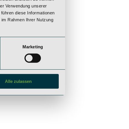
hrer Verwendung unserer
 führen diese Informationen
ie im Rahmen Ihrer Nutzung
IE ZINSHAUS INVESTMENTS GMBH
VED
Marketing
Alle zulassen