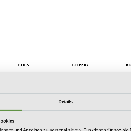
KÖLN
LEIPZIG
BE
SAEGER & CIE.
SAEGER & CIE.
SA
Zinshaus Investments GmbH
Zinshaus Investments GmbH
Zi
haus?
Mevissenstraße 1
Karl-Rothe-Straße 13
Ku
50668 Köln
04105 Leipzig
10
+49 (0) 221 / 984 310 - 0
+49 (0) 341 / 561 530 - 0
+4
Details
te
koeln@saeger-cie.com
leipzig@saeger-cie.com
be
Cookies
nhalte und Anzeigen zu personalisieren, Funktionen für soziale