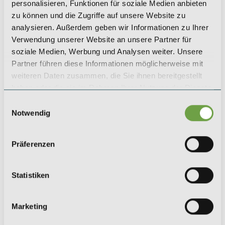
+49 (0) 221 / 984 310 - 0
personalisieren, Funktionen für soziale Medien anbieten
koeln@saeger-cie.com
zu können und die Zugriffe auf unsere Website zu
analysieren. Außerdem geben wir Informationen zu Ihrer
Verwendung unserer Website an unsere Partner für
LEIPZIG
soziale Medien, Werbung und Analysen weiter. Unsere
SAEGER & CIE.
Partner führen diese Informationen möglicherweise mit
Zinshaus Investments GmbH
weiteren Daten zusammen, die Sie ihnen bereitgestellt
Karl-Rothe-Straße 13
haben oder die sie im Rahmen Ihrer Nutzung der Dienste
04105 Leipzig
gesammelt haben.
Einwilligungsauswahl
+49 (0) 341 / 561 530 - 0
Notwendig
leipzig@saeger-cie.com
Präferenzen
BERLIN
SAEGER & CIE.
Statistiken
Zinshaus Investments GmbH
Kurfürstendamm 35
10719 Berlin
Marketing
+49 (0) 30 / 5199 954 - 0