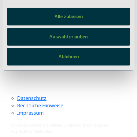
berlin@saeger-cie.com
Alle zulassen
Soziale Netzwerke
Instagram
Auswahl erlauben
LinkedIn
Ablehnen
Datenschutz
Rechtliche Hinweise
Impressum
©2025 SAEGER & CIE ZINSHAUS INVESTMENTS GMBH
ALL RIGHTS RESERVED