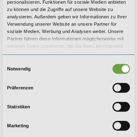
+49 (0) 221 / 984 310 - 0
personalisieren, Funktionen für soziale Medien anbieten
koeln@saeger-cie.com
zu können und die Zugriffe auf unsere Website zu
analysieren. Außerdem geben wir Informationen zu Ihrer
Verwendung unserer Website an unsere Partner für
LEIPZIG
soziale Medien, Werbung und Analysen weiter. Unsere
SAEGER & CIE.
Partner führen diese Informationen möglicherweise mit
Zinshaus Investments GmbH
weiteren Daten zusammen, die Sie ihnen bereitgestellt
Karl-Rothe-Straße 13
haben oder die sie im Rahmen Ihrer Nutzung der Dienste
04105 Leipzig
gesammelt haben.
Einwilligungsauswahl
+49 (0) 341 / 561 530 - 0
Notwendig
leipzig@saeger-cie.com
Präferenzen
BERLIN
SAEGER & CIE.
Statistiken
Zinshaus Investments GmbH
Kurfürstendamm 35
10719 Berlin
Marketing
+49 (0) 30 / 5199 954 - 0