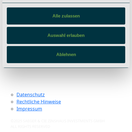
berlin@saeger-cie.com
Alle zulassen
Soziale Netzwerke
Instagram
Auswahl erlauben
LinkedIn
Ablehnen
Datenschutz
Rechtliche Hinweise
Impressum
©2025 SAEGER & CIE ZINSHAUS INVESTMENTS GMBH
ALL RIGHTS RESERVED