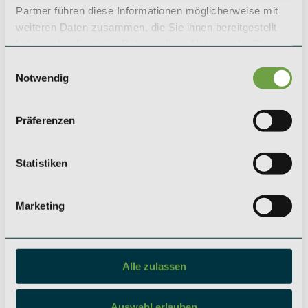
KÖLN
LEIPZIG
Partner führen diese Informationen möglicherweise mit
SAEGER & CIE.
SAEGER & CIE.
weiteren Daten zusammen, die Sie ihnen bereitgestellt
Zinshaus Investments GmbH
Zinshaus Investments GmbH
haben oder die sie im Rahmen Ihrer Nutzung der Dienste
Mevissenstraße 1
Karl-Rothe-Straße 13
gesammelt haben.
50668 Köln
04105 Leipzig
Einwilligungsauswahl
Notwendig
+49 (0) 221 / 984 310 - 0
+49 (0) 341 / 561 530 - 0
koeln@saeger-cie.com
leipzig@saeger-cie.com
Präferenzen
BERLIN
Soziale Netzwerke
Statistiken
SAEGER & CIE.
Instagram
Zinshaus Investments GmbH
LinkedIn
Kurfürstendamm 35
10719 Berlin
Marketing
+49 (0) 30 / 5199 954 - 0
berlin@saeger-cie.com
Alle zulassen
Auswahl erlauben