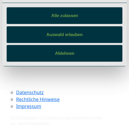
berlin@saeger-cie.com
Alle zulassen
Soziale Netzwerke
Instagram
Auswahl erlauben
LinkedIn
Ablehnen
Datenschutz
Rechtliche Hinweise
Impressum
©2025 SAEGER & CIE ZINSHAUS INVESTMENTS GMBH
ALL RIGHTS RESERVED