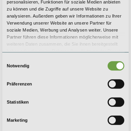
+49 (0) 221 / 984 310 - 0
personalisieren, Funktionen für soziale Medien anbieten
koeln@saeger-cie.com
zu können und die Zugriffe auf unsere Website zu
analysieren. Außerdem geben wir Informationen zu Ihrer
Verwendung unserer Website an unsere Partner für
LEIPZIG
soziale Medien, Werbung und Analysen weiter. Unsere
SAEGER & CIE.
Partner führen diese Informationen möglicherweise mit
Zinshaus Investments GmbH
weiteren Daten zusammen, die Sie ihnen bereitgestellt
Karl-Rothe-Straße 13
haben oder die sie im Rahmen Ihrer Nutzung der Dienste
04105 Leipzig
gesammelt haben.
Einwilligungsauswahl
+49 (0) 341 / 561 530 - 0
Notwendig
leipzig@saeger-cie.com
Präferenzen
BERLIN
SAEGER & CIE.
Statistiken
Zinshaus Investments GmbH
Kurfürstendamm 35
10719 Berlin
Marketing
+49 (0) 30 / 5199 954 - 0