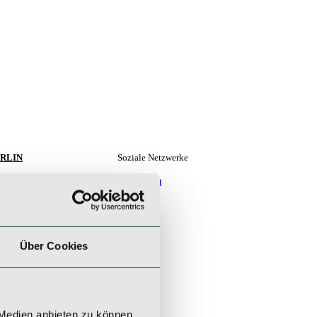
RLIN
Soziale Netzwerke
EGER & CIE.
Instagram
nshaus Investments GmbH
LinkedIn
rfürstendamm 35
719 Berlin
9 (0) 30 / 5199 954 - 0
Über Cookies
rlin@saeger-cie.com
 Medien anbieten zu können