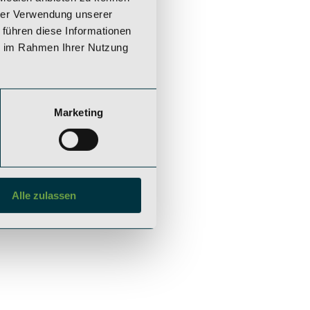
hrer Verwendung unserer
 führen diese Informationen
ie im Rahmen Ihrer Nutzung
IE ZINSHAUS INVESTMENTS GMBH
VED
Marketing
Alle zulassen