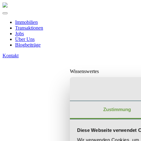
Immobilien
Transaktionen
Jobs
Über Uns
Blogbeiträge
Kontakt
Wissenswertes
Was ist ein Zins
Zustimmung
Unsere Geschich
Diese Webseite verwendet 
Team
Wir verwenden Cookies, um I