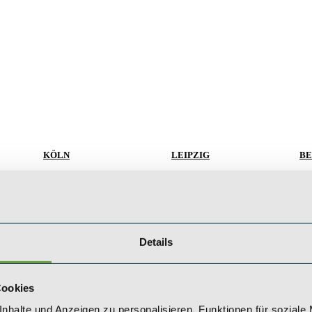
KÖLN
LEIPZIG
BE
SAEGER & CIE.
SAEGER & CIE.
SA
Zinshaus Investments GmbH
Zinshaus Investments GmbH
Zi
haus?
Mevissenstraße 1
Karl-Rothe-Straße 13
Ku
50668 Köln
04105 Leipzig
10
+49 (0) 221 / 984 310 - 0
+49 (0) 341 / 561 530 - 0
+4
Details
te
koeln@saeger-cie.com
leipzig@saeger-cie.com
be
Cookies
nhalte und Anzeigen zu personalisieren, Funktionen für soziale