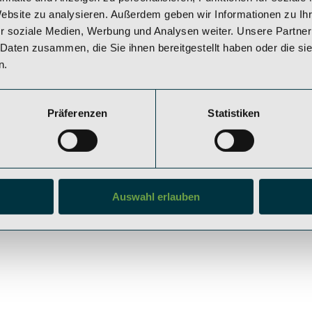
Website zu analysieren. Außerdem geben wir Informationen zu I
r soziale Medien, Werbung und Analysen weiter. Unsere Partner
Datenschutz
 Daten zusammen, die Sie ihnen bereitgestellt haben oder die s
©2025 SAEGER & C
Rechtliche Hinweise
n.
ALL RIGHTS RESER
Impressum
Präferenzen
Statistiken
Auswahl erlauben