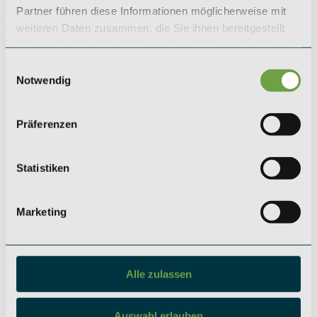
KÖLN
LEIPZIG
Partner führen diese Informationen möglicherweise mit
SAEGER & CIE.
SAEGER & CIE.
weiteren Daten zusammen, die Sie ihnen bereitgestellt
Zinshaus Investments GmbH
Zinshaus Investments GmbH
haben oder die sie im Rahmen Ihrer Nutzung der Dienste
Mevissenstraße 1
Karl-Rothe-Straße 13
gesammelt haben.
50668 Köln
04105 Leipzig
Einwilligungsauswahl
Notwendig
+49 (0) 221 / 984 310 - 0
+49 (0) 341 / 561 530 - 0
koeln@saeger-cie.com
leipzig@saeger-cie.com
Präferenzen
BERLIN
Soziale Netzwerke
Statistiken
SAEGER & CIE.
Instagram
Zinshaus Investments GmbH
LinkedIn
Kurfürstendamm 35
10719 Berlin
Marketing
+49 (0) 30 / 5199 954 - 0
berlin@saeger-cie.com
Alle zulassen
Auswahl erlauben