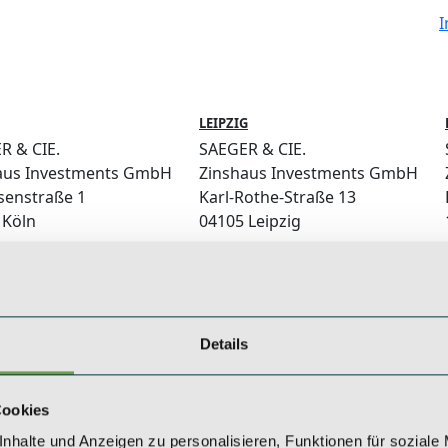
I
LEIPZIG
R & CIE.
SAEGER & CIE.
aus Investments GmbH
Zinshaus Investments GmbH
senstraße 1
Karl-Rothe-Straße 13
 Köln
04105 Leipzig
) 221 / 984 310 - 0
+49 (0) 341 / 561 530 - 0
@saeger-cie.com
leipzig@saeger-cie.com
Details
Cookies
nhalte und Anzeigen zu personalisieren, Funktionen für soziale