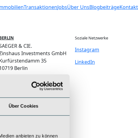
mmobilien
Transaktionen
Jobs
Über Uns
Blogbeiträge
Kontakt
BERLIN
Soziale Netzwerke
SAEGER & CIE.
Instagram
Zinshaus Investments GmbH
Kurfürstendamm 35
LinkedIn
10719 Berlin
+49 (0) 30 / 5199 954 - 0
berlin@saeger-cie.com
Über Cookies
 Medien anbieten zu können